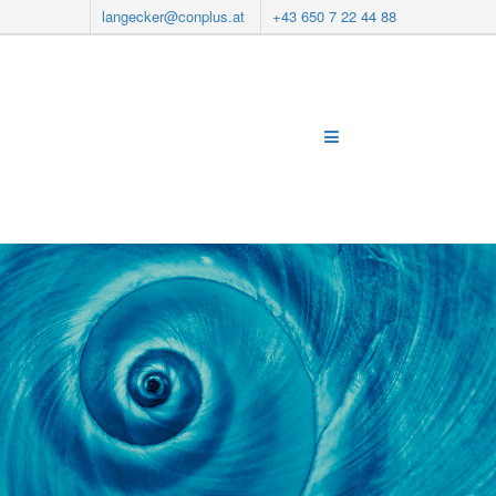
langecker@conplus.at
+43 650 7 22 44 88